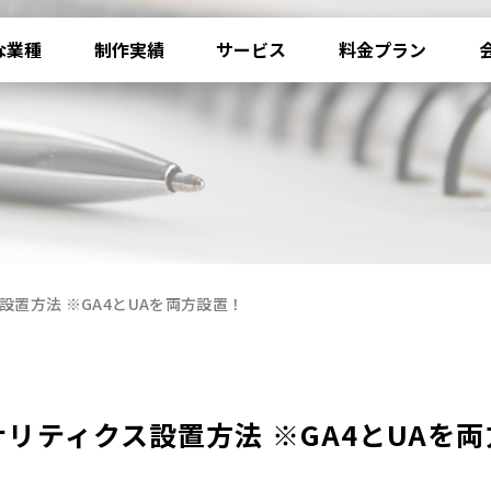
な業種
制作実績
サービス
料金プラン
ス設置方法 ※GA4とUAを両方設置！
eアナリティクス設置方法 ※GA4とUAを