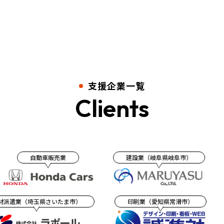
支援企業一覧
Clients
自動車販売業
建設業（岐阜県岐阜市）
地方公
人材派遣業（埼玉県さいたま市）
印刷業（愛知県常滑市