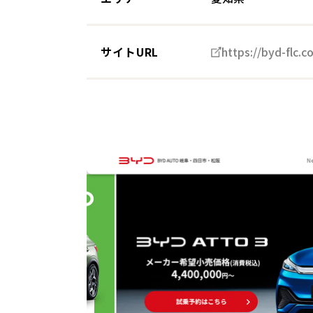
サイトURL
https://byd-flc.c