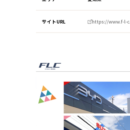
サイトURL
https://www.f-l-c.