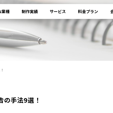
な業種
制作実績
サービス
料金プラン
選！
告の手法9選！