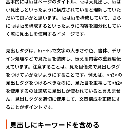
基本的には
はページのタイトル、
は大見出し、
は
h1
h2
h3
小見出しといったように構成されていると理解していた
だいて良いかと思います。
は
を構成していて、さら
h2
h1
に
は
を構成するといったように内容を細分化してい
h3
h2
く際に見出しを使用するイメージです。
見出しタグは、
～
で文字の大きさや色、書体、デザ
h1
h6
イン処理などで見た目を装飾し、伝える内容の重要度伝
えています。注意することは、見た目優先で見出しタグ
をつけていかないようにすることです。例えば、<h3>の
見出しタグをつけるべきなのに、見た目を重視して<h2>
を使用するのは適切に見出しが使われていると言えませ
ん。見出しタグを適切に使用して、文章構成を正確にす
ることがポイントです。
見出しにキーワードを含める